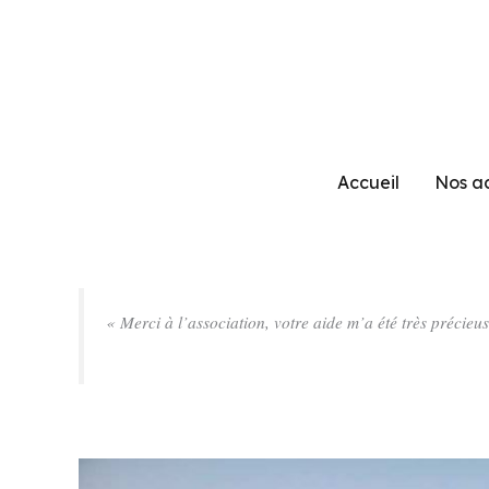
Aller
au
contenu
Accueil
Nos ac
« Merci à l’association, votre aide m’a été très préci
T