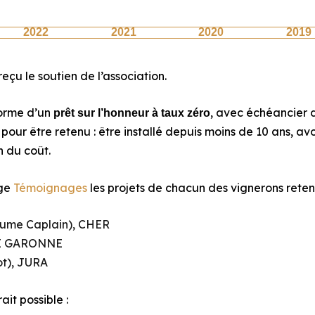
2022
2021
2020
2019
reçu le soutien de l’association.
forme d’un
, avec échéancier
prêt sur l’honneur à taux zéro
s pour être retenu : être installé depuis moins de 10 ans, a
n du coût.
age
Témoignages
les projets de chacun des vignerons retenus
ume Caplain), CHER
TE GARONNE
t), JURA
it possible :