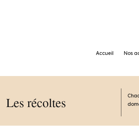
Aller
au
contenu
Accueil
Nos ac
Chaq
Les récoltes
doma