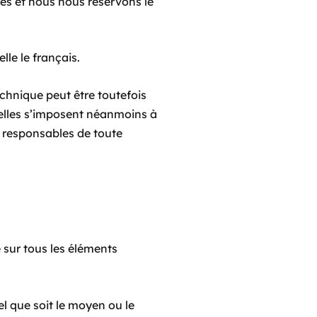
les et nous nous réservons le
lle le français.
chnique peut être toutefois
 elles s’imposent néanmoins à
s responsables de toute
e sur tous les éléments
el que soit le moyen ou le